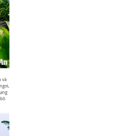
h và
ngơi,
dạng
 bồ