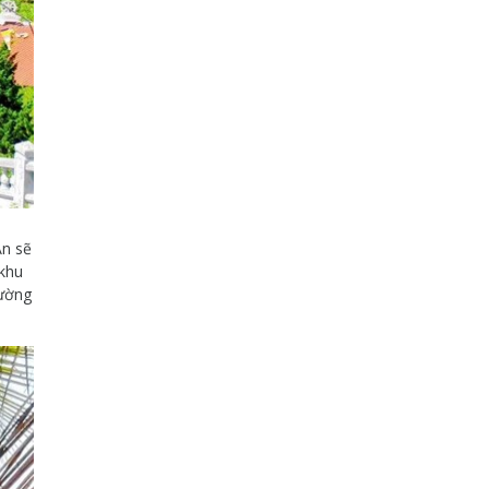
An sẽ
 khu
Mường