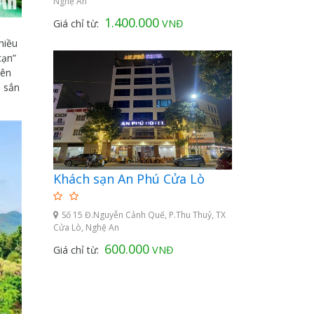
Nghệ An
1.400.000
Giá chỉ từ:
VNĐ
hiều
cạn”
iên
, sắn
Khách sạn An Phú Cửa Lò
Số 15 Đ.Nguyễn Cảnh Quế, P.Thu Thuỷ, TX
Cửa Lò, Nghệ An
600.000
Giá chỉ từ:
VNĐ