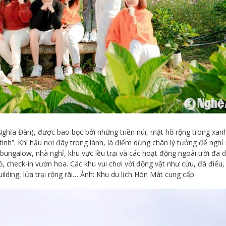
Nghĩa Đàn), được bao bọc bởi những triền núi, mặt hồ rộng trong xan
tình”. Khí hậu nơi đây trong lành, là điểm dừng chân lý tưởng để nghỉ 
ungalow, nhà nghỉ, khu vực lều trại và các hoạt động ngoài trời đa 
, check-in vườn hoa. Các khu vui chơi với động vật như cừu, đà điểu,
ilding, lửa trại rộng rãi… Ảnh: Khu du lịch Hòn Mát cung cấp