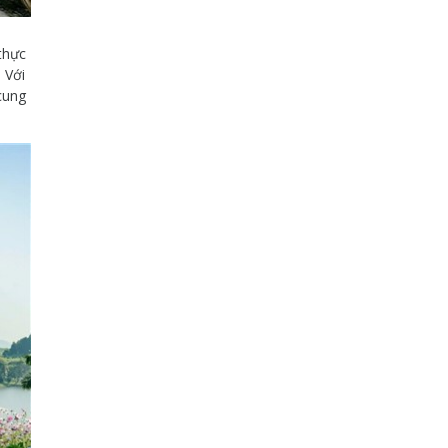
thực
 Với
cung