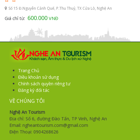
Số 15 Đ.Nguyễn Cảnh Quế, P.Thu Thuỷ, TX Cửa Lò, Nghệ An
600.000
Giá chỉ từ:
VNĐ
Trang Chủ
Điều khoản sử dụng
Chính sách quyền riêng tư
Đăng ký đối tác
VỀ CHÚNG TÔI
Nghệ An Tourism
Địa chỉ: Số 6, đường Đào Tấn, TP Vinh, Nghệ An
Email: ngheantourism.com@gmail.com
Điện Thoại: 0904268626