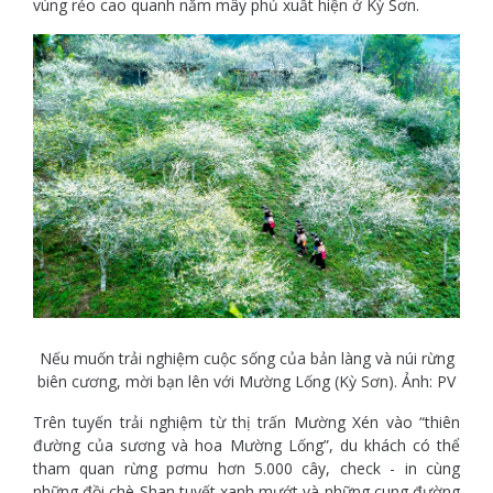
vùng rẻo cao quanh năm mây phủ xuất hiện ở Kỳ Sơn.
Nếu muốn trải nghiệm cuộc sống của bản làng và núi rừng
biên cương, mời bạn lên với Mường Lống (Kỳ Sơn). Ảnh: PV
Trên tuyến trải nghiệm từ thị trấn Mường Xén vào “thiên
đường của sương và hoa Mường Lống”, du khách có thể
tham quan rừng pơmu hơn 5.000 cây, check - in cùng
những đồi chè Shan tuyết xanh mướt và những cung đường