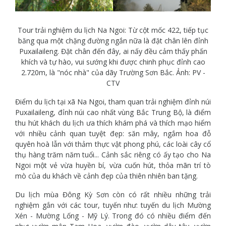
Tour trải nghiệm du lịch Na Ngoi: Từ cột mốc 422, tiếp tục
băng qua một chặng đường ngắn nữa là đặt chân lên đỉnh
Puxailaileng. Đặt chân đến đây, ai nấy đều cảm thấy phấn
khích và tự hào, vui sướng khi được chinh phục đỉnh cao
2.720m, là "nóc nhà" của dãy Trường Sơn Bắc. Ảnh: PV -
CTV
Điểm du lịch tại xã Na Ngoi, tham quan trải nghiệm đỉnh núi
Puxailaileng, đỉnh núi cao nhất vùng Bắc Trung Bộ, là điểm
thu hút khách du lịch ưa thích khám phá và thích mạo hiểm
với nhiều cảnh quan tuyệt đẹp: săn mây, ngắm hoa đỗ
quyên hoà lẫn với thảm thực vật phong phú, các loài cây cổ
thụ hàng trăm năm tuổi... Cảnh sắc riêng có ấy tạo cho Na
Ngoi một vẻ vừa huyền bí, vừa cuốn hút, thỏa mãn trí tò
mò của du khách về cảnh đẹp của thiên nhiên ban tặng.
Du lịch mùa Đông Kỳ Sơn còn có rất nhiều những trải
nghiệm gắn với các tour, tuyến như: tuyến du lịch Mường
Xén - Mường Lống - Mỹ Lý. Trong đó có nhiều điểm đến