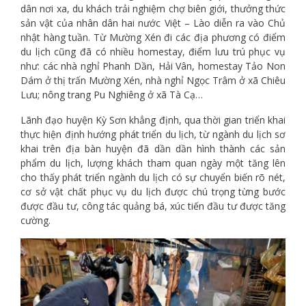
dân nơi xa, du khách trải nghiệm chợ biên giới, thưởng thức
sản vật của nhân dân hai nước Việt – Lào diễn ra vào Chủ
nhật hàng tuần. Từ Mường Xén đi các địa phương có điểm
du lịch cũng đã có nhiều homestay, điểm lưu trú phục vụ
như: các nhà nghỉ Phanh Dần, Hải Vân, homestay Tảo Non
Dám ở thị trấn Mường Xén, nhà nghỉ Ngọc Trâm ở xã Chiêu
Lưu; nông trang Pu Nghiêng ở xã Tà Cạ…
Lãnh đạo huyện Kỳ Sơn khẳng định, qua thời gian triển khai
thực hiện định hướng phát triển du lịch, từ ngành du lịch sơ
khai trên địa bàn huyện đã dần dần hình thành các sản
phẩm du lịch, lượng khách tham quan ngày một tăng lên
cho thấy phát triển ngành du lịch có sự chuyển biến rõ nét,
cơ sở vật chất phục vụ du lịch được chú trọng từng bước
được đầu tư, công tác quảng bá, xúc tiến đầu tư được tăng
cường.