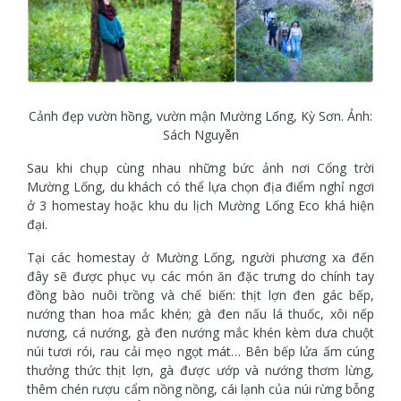
Cảnh đẹp vườn hồng, vườn mận Mường Lống, Kỳ Sơn. Ảnh:
Sách Nguyễn
Sau khi chụp cùng nhau những bức ảnh nơi Cổng trời
Mường Lống, du khách có thể lựa chọn địa điểm nghỉ ngơi
ở 3 homestay hoặc khu du lịch Mường Lống Eco khá hiện
đại.
Tại các homestay ở Mường Lống, người phương xa đến
đây sẽ được phục vụ các món ăn đặc trưng do chính tay
đồng bào nuôi trồng và chế biến: thịt lợn đen gác bếp,
nướng than hoa mắc khén; gà đen nấu lá thuốc, xôi nếp
nương, cá nướng, gà đen nướng mắc khén kèm dưa chuột
núi tươi rói, rau cải mẹo ngọt mát… Bên bếp lửa ấm cúng
thưởng thức thịt lợn, gà được ướp và nướng thơm lừng,
thêm chén rượu cẩm nồng nồng, cái lạnh của núi rừng bỗng