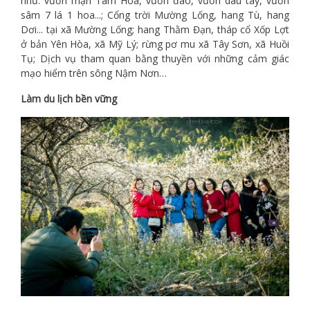
như: vườn mận Tam Hoa, vườn đào, vườn dâu tây, vườn
sâm 7 lá 1 hoa...; Cổng trời Mường Lống, hang Tù, hang
Dơi... tại xã Mường Lống; hang Thằm Đạn, tháp cổ Xốp Lợt
ở bản Yên Hòa, xã Mỹ Lý; rừng pơ mu xã Tây Sơn, xã Huồi
Tụ; Dịch vụ tham quan bằng thuyền với những cảm giác
mạo hiểm trên sông Nậm Nơn…
Làm du lịch bền vững