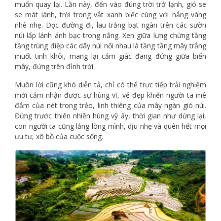
muốn quay lại. Lần này, đến vào đúng trời trở lạnh, gió se
se mát lành, trời trong vắt xanh biếc cùng với nắng vàng
nhè nhẹ. Dọc đường đi, lau trắng bạt ngàn trên các sườn
núi lấp lánh ánh bạc trong nắng. Xen giữa lưng chừng tầng
tầng trùng điệp các dãy núi nối nhau là tầng tầng mây trắng
muốt tinh khôi, mang lại cảm giác đang đứng giữa biển
mây, đứng trên đỉnh trời.
Muôn lời cũng khó diễn tả, chỉ có thể trực tiếp trải nghiệm
mới cảm nhận được sự hùng vĩ, vẻ đẹp khiến người ta mê
đắm của nét trong trẻo, linh thiêng của mây ngàn gió núi.
Đứng trước thiên nhiên hùng vỹ ấy, thời gian như dừng lại,
con người ta cũng lắng lòng mình, dịu nhẹ và quên hết mọi
ưu tư, xô bồ của cuộc sống.