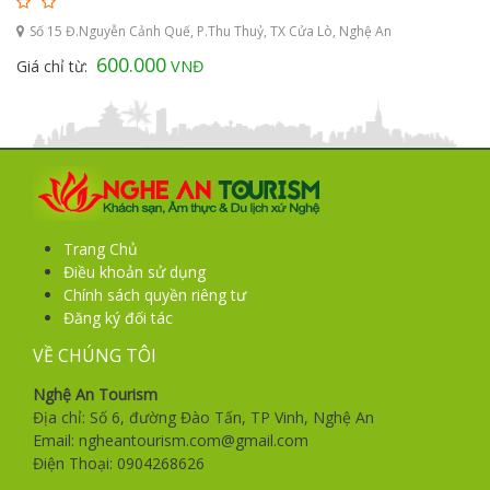
Số 15 Đ.Nguyễn Cảnh Quế, P.Thu Thuỷ, TX Cửa Lò, Nghệ An
600.000
Giá chỉ từ:
VNĐ
Trang Chủ
Điều khoản sử dụng
Chính sách quyền riêng tư
Đăng ký đối tác
VỀ CHÚNG TÔI
Nghệ An Tourism
Địa chỉ: Số 6, đường Đào Tấn, TP Vinh, Nghệ An
Email: ngheantourism.com@gmail.com
Điện Thoại: 0904268626