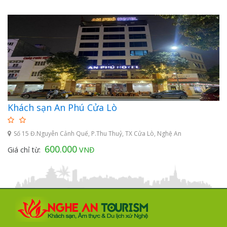
Khách sạn An Phú Cửa Lò
Số 15 Đ.Nguyễn Cảnh Quế, P.Thu Thuỷ, TX Cửa Lò, Nghệ An
600.000
Giá chỉ từ:
VNĐ