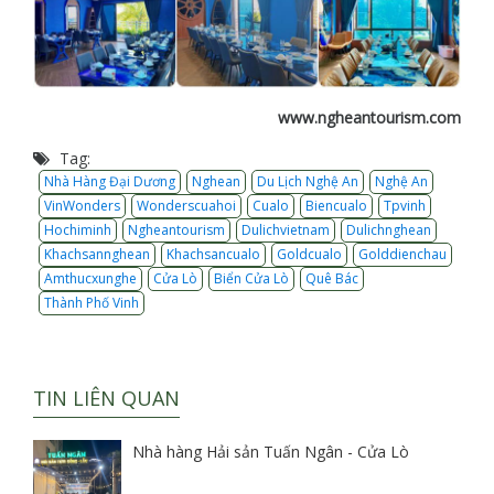
www.ngheantourism.com
Tag:
Nhà Hàng Đại Dương
Nghean
Du Lịch Nghệ An
Nghệ An
VinWonders
Wonderscuahoi
Cualo
Biencualo
Tpvinh
Hochiminh
Ngheantourism
Dulichvietnam
Dulichnghean
Khachsannghean
Khachsancualo
Goldcualo
Golddienchau
Amthucxunghe
Cửa Lò
Biển Cửa Lò
Quê Bác
Thành Phố Vinh
TIN LIÊN QUAN
Nhà hàng Hải sản Tuấn Ngân - Cửa Lò