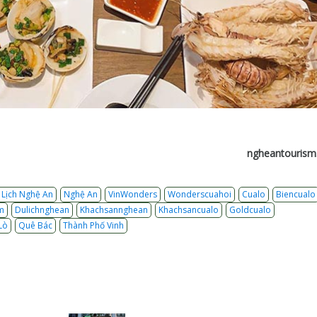
ngheantouris
 Lịch Nghệ An
Nghệ An
VinWonders
Wonderscuahoi
Cualo
Biencualo
m
Dulichnghean
Khachsannghean
Khachsancualo
Goldcualo
Lò
Quê Bác
Thành Phố Vinh