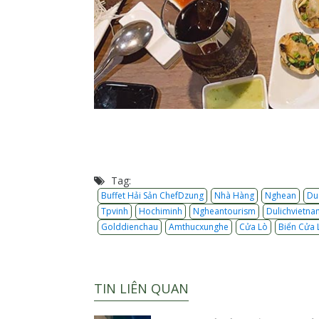
Tag:
Buffet Hải Sản ChefDzung
Nhà Hàng
Nghean
Du
Tpvinh
Hochiminh
Ngheantourism
Dulichvietna
Golddienchau
Amthucxunghe
Cửa Lò
Biển Cửa 
TIN LIÊN QUAN