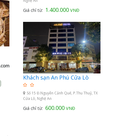
Nghệ An
1.400.000
Giá chỉ từ:
VNĐ
m.com
Khách sạn An Phú Cửa Lò
Số 15 Đ.Nguyễn Cảnh Quế, P.Thu Thuỷ, TX
Cửa Lò, Nghệ An
600.000
Giá chỉ từ:
VNĐ