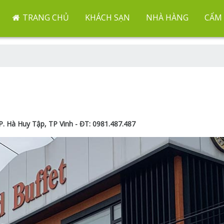
TRANG CHỦ
KHÁCH SẠN
NHÀ HÀNG
CẨM 
 P. Hà Huy Tập, TP Vinh - ĐT: 0981.487.487