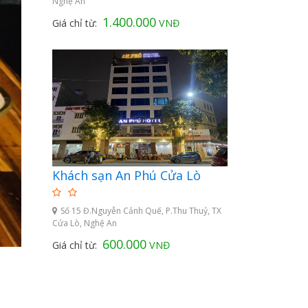
Nghệ An
1.400.000
Giá chỉ từ:
VNĐ
Khách sạn An Phú Cửa Lò
Số 15 Đ.Nguyễn Cảnh Quế, P.Thu Thuỷ, TX
Cửa Lò, Nghệ An
600.000
Giá chỉ từ:
VNĐ