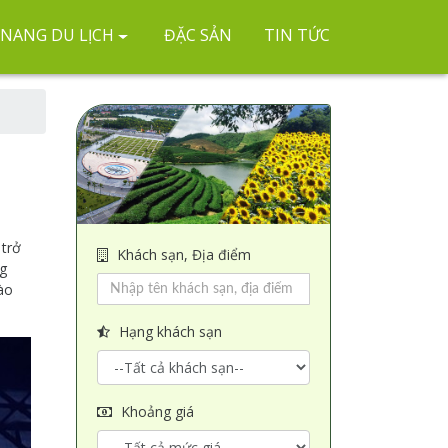
NANG DU LỊCH
ĐẶC SẢN
TIN TỨC
 trở
Khách sạn, Địa điểm
ng
ào
Hạng khách sạn
Khoảng giá