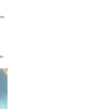
ườn
 ăn