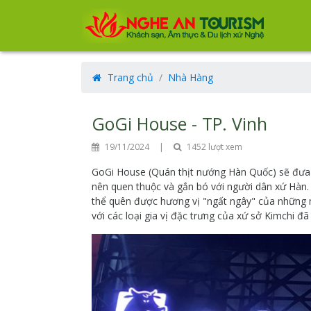
Trang chủ
Nhà Hàng
GoGi House - TP. Vinh
19/11/2024
|
1452 lượt xem
GoGi House (Quán thịt nướng Hàn Quốc) sẽ đưa 
nên quen thuộc và gắn bó với người dân xứ Hàn.
thể quên được hương vị "ngất ngây" của những m
với các loại gia vị đặc trưng của xứ sở Kimchi đ