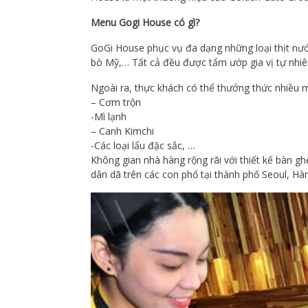
Menu Gogi House có gì?
GoGi House phục vụ đa dạng những loại thịt n
bò Mỹ,… Tất cả đều được tẩm ướp gia vị tự nhiên
Ngoài ra, thực khách có thể thưởng thức nhiều
– Cơm trộn
-Mì lạnh
– Canh Kimchi
-Các loại lẩu đặc sắc, …
Không gian nhà hàng rộng rãi với thiết kế bàn 
dân dã trên các con phố tại thành phố Seoul, Hà