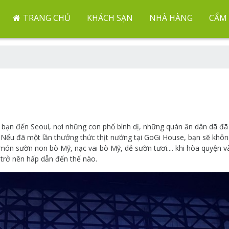
TRANG CHỦ
KHÁCH SẠN
NHÀ HÀNG
CẨM 
bạn đến Seoul, nơi những con phố bình dị, những quán ăn dân dã đã
 Nếu đã một lần thưởng thức thịt nướng tại GoGi House, bạn sẽ khô
ón sườn non bò Mỹ, nạc vai bò Mỹ, dẻ sườn tươi.... khi hòa quyện v
ã trở nên hấp dẫn đến thế nào.